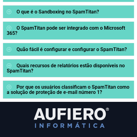
O que é o Sandboxing no SpamTitan?
O SpamTitan pode ser integrado com o Microsoft
365?
Quão fácil é configurar e configurar o SpamTitan?
Quais recursos de relatórios estão disponíveis no
SpamTitan?
Por que os usuários classificam o SpamTitan como
a solução de proteção de e-mail número 1?